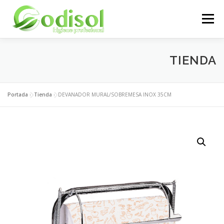
Saltar
al
Menú
contenido
EMPRESA
SERVICIOS
PRODUCTOS
TIENDA
ÁREA CLIENTES
CONTACTO
Portada
»
Tienda
»
DEVANADOR MURAL/SOBREMESA INOX 35CM