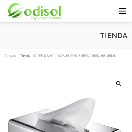
Saltar
al
Menú
contenido
EMPRESA
SERVICIOS
PRODUCTOS
TIENDA
ÁREA CLIENTES
CONTACTO
Portada
»
Tienda
»
DISPENSADOR FACIALES SOBREMESA/PARED ABS METAL