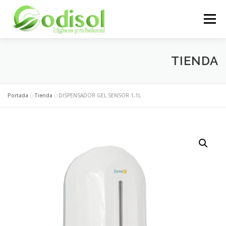
Saltar
al
Menú
contenido
EMPRESA
SERVICIOS
PRODUCTOS
TIENDA
ÁREA CLIENTES
CONTACTO
Portada
»
Tienda
»
DISPENSADOR GEL SENSOR 1,1L