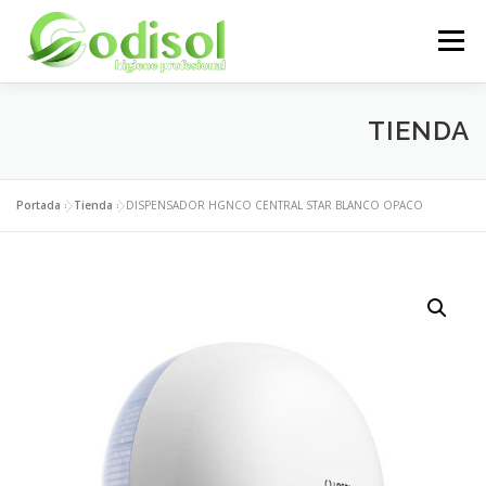
Saltar
al
Menú
contenido
EMPRESA
SERVICIOS
PRODUCTOS
TIENDA
ÁREA CLIENTES
CONTACTO
Portada
»
Tienda
»
DISPENSADOR HGNCO CENTRAL STAR BLANCO OPACO