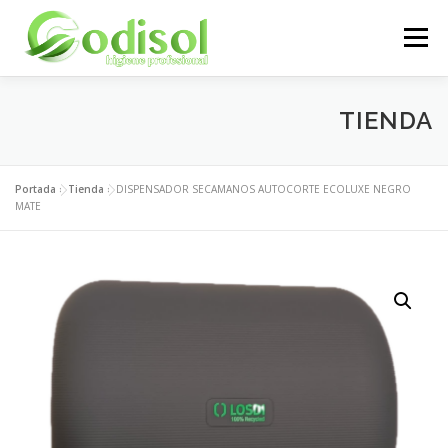
Saltar
al
Menú
contenido
EMPRESA
SERVICIOS
PRODUCTOS
TIENDA
ÁREA CLIENTES
CONTACTO
Portada
»
Tienda
»
DISPENSADOR SECAMANOS AUTOCORTE ECOLUXE NEGRO
MATE