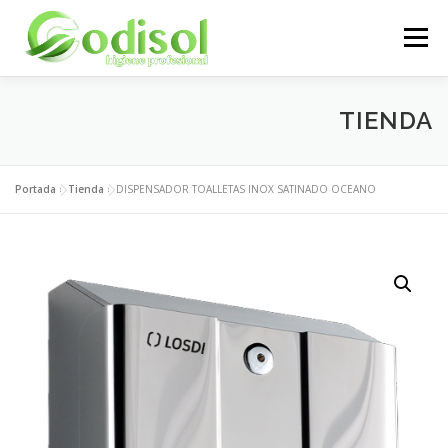
Saltar
al
Menú
contenido
EMPRESA
SERVICIOS
PRODUCTOS
TIENDA
ÁREA CLIENTES
CONTACTO
Portada
»
Tienda
»
DISPENSADOR TOALLETAS INOX SATINADO OCEANO