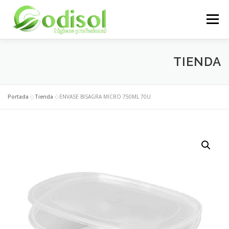
Saltar
al
Menú
contenido
EMPRESA
SERVICIOS
PRODUCTOS
TIENDA
ÁREA CLIENTES
CONTACTO
Portada
»
Tienda
»
ENVASE BISAGRA MICRO 750ML 70U