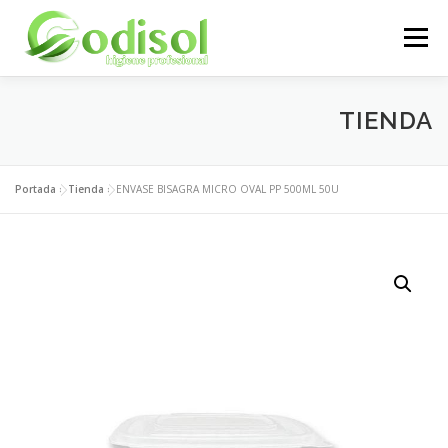
Saltar
al
Menú
contenido
EMPRESA
SERVICIOS
PRODUCTOS
TIENDA
ÁREA CLIENTES
CONTACTO
Portada
»
Tienda
»
ENVASE BISAGRA MICRO OVAL PP 500ML 50U