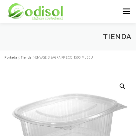
Saltar
al
Menú
contenido
EMPRESA
SERVICIOS
PRODUCTOS
TIENDA
ÁREA CLIENTES
CONTACTO
Portada
»
Tienda
»
ENVASE BISAGRA PP ECO 1500 ML 50U