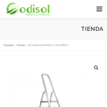
Saltar
al
Menú
contenido
EMPRESA
SERVICIOS
PRODUCTOS
TIENDA
ÁREA CLIENTES
CONTACTO
Portada
»
Tienda
»
ESCALERA ALUMINIO 6 PELDAÑOS