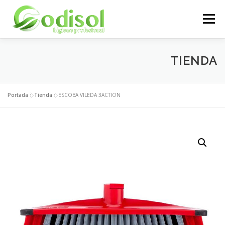
Saltar
al
Menú
contenido
EMPRESA
SERVICIOS
PRODUCTOS
TIENDA
ÁREA CLIENTES
CONTACTO
Portada
»
Tienda
»
ESCOBA VILEDA 3ACTION