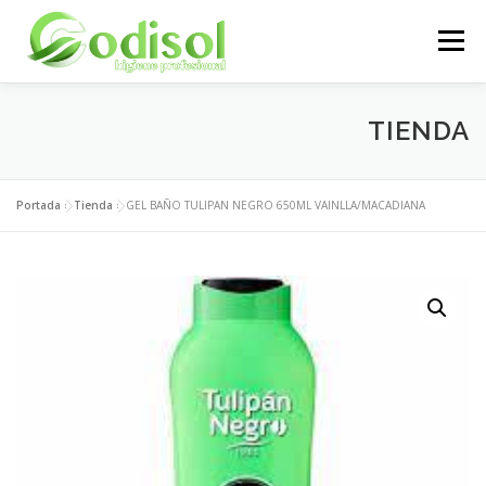
Saltar
al
Menú
contenido
EMPRESA
SERVICIOS
PRODUCTOS
TIENDA
ÁREA CLIENTES
CONTACTO
Portada
»
Tienda
»
GEL BAÑO TULIPAN NEGRO 650ML VAINLLA/MACADIANA