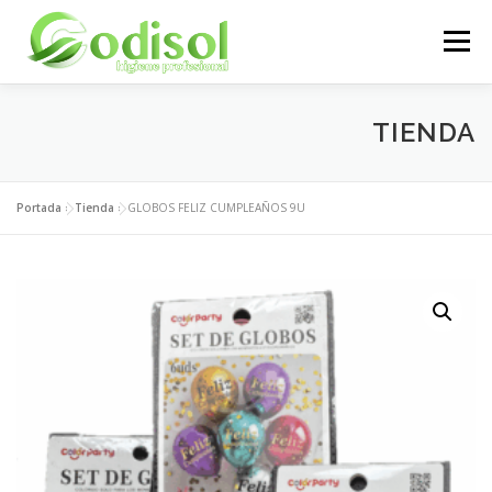
Saltar
al
Menú
contenido
EMPRESA
SERVICIOS
PRODUCTOS
TIENDA
ÁREA CLIENTES
CONTACTO
Portada
»
Tienda
»
GLOBOS FELIZ CUMPLEAÑOS 9U