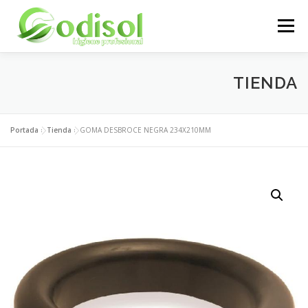
Saltar
al
Menú
contenido
EMPRESA
SERVICIOS
PRODUCTOS
TIENDA
ÁREA CLIENTES
CONTACTO
Portada
»
Tienda
»
GOMA DESBROCE NEGRA 234X210MM