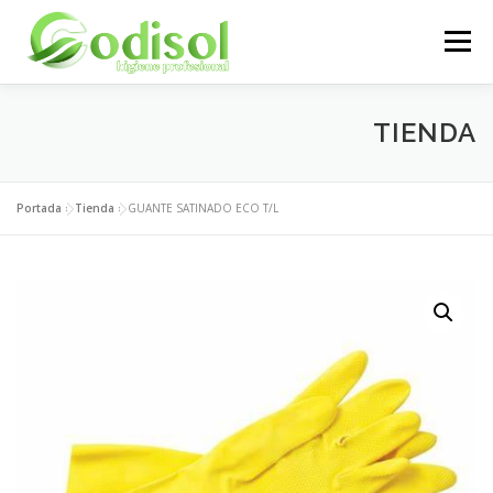
Saltar
al
Menú
contenido
EMPRESA
SERVICIOS
PRODUCTOS
TIENDA
ÁREA CLIENTES
CONTACTO
Portada
»
Tienda
»
GUANTE SATINADO ECO T/L