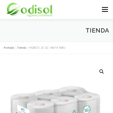
Saltar
al
Menú
contenido
EMPRESA
SERVICIOS
PRODUCTOS
TIENDA
ÁREA CLIENTES
CONTACTO
Portada
»
Tienda
»
HGNCO. 2C GC 140/14 108U