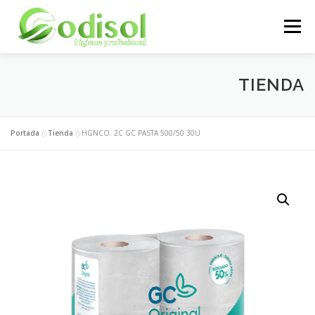
Saltar
al
Menú
contenido
EMPRESA
SERVICIOS
PRODUCTOS
TIENDA
ÁREA CLIENTES
CONTACTO
Portada
»
Tienda
»
HGNCO. 2C GC PASTA 500/50 30U