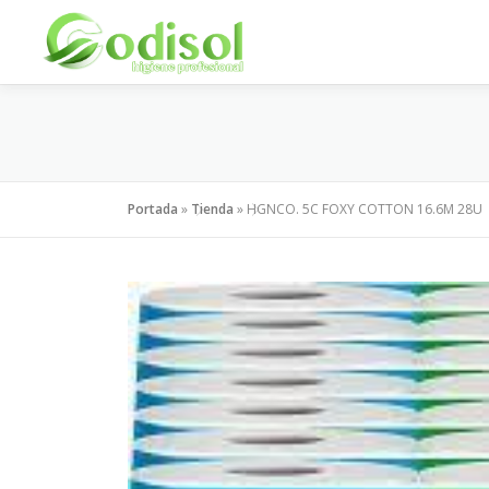
Saltar
al
contenido
Portada
»
Tienda
»
HGNCO. 5C FOXY COTTON 16.6M 28U