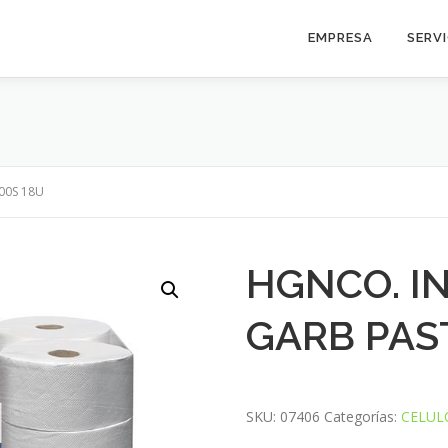
EMPRESA
SERV
00S 18U
HGNCO. I
GARB PAS
SKU:
07406
Categorías:
CELUL