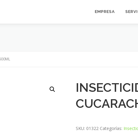
EMPRESA
SERV
600ML
INSECTIC
CUCARACH
SKU:
01322
Categorías:
Insecti