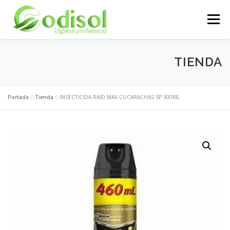
Saltar
al
Menú
contenido
EMPRESA
SERVICIOS
PRODUCTOS
TIENDA
ÁREA CLIENTES
CONTACTO
Portada
»
Tienda
»
INSECTICIDA RAID MAX CUCARACHAS SP 300ML