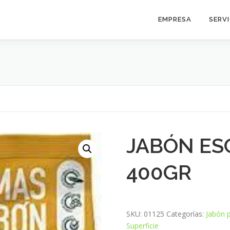
EMPRESA
SERV
JABÓN ES
400GR
SKU:
01125
Categorías:
Jabón p
Superficie