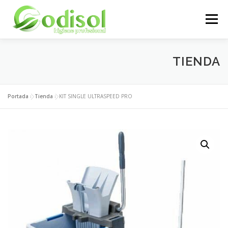
Saltar
al
Menú
contenido
EMPRESA
SERVICIOS
PRODUCTOS
TIENDA
ÁREA CLIENTES
CONTACTO
Portada
»
Tienda
»
KIT SINGLE ULTRASPEED PRO