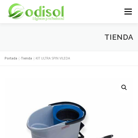
Saltar
al
Menú
contenido
EMPRESA
SERVICIOS
PRODUCTOS
TIENDA
ÁREA CLIENTES
CONTACTO
Portada
»
Tienda
»
KIT ULTRA SPIN VILEDA