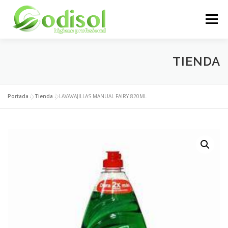
Saltar
al
Menú
contenido
EMPRESA
SERVICIOS
PRODUCTOS
TIENDA
ÁREA CLIENTES
CONTACTO
Portada
»
Tienda
»
LAVAVAJILLAS MANUAL FAIRY 820ML