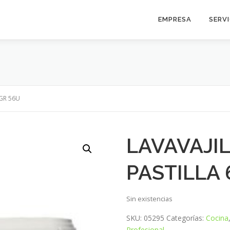
EMPRESA
SERV
GR 56U
LAVAVAJI
PASTILLA
Sin existencias
SKU:
05295
Categorías:
Cocina
Profesional