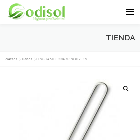
Saltar
al
Menú
contenido
EMPRESA
SERVICIOS
PRODUCTOS
TIENDA
ÁREA CLIENTES
CONTACTO
Portada
»
Tienda
»
LENGUA SILICONA M/INOX 25CM