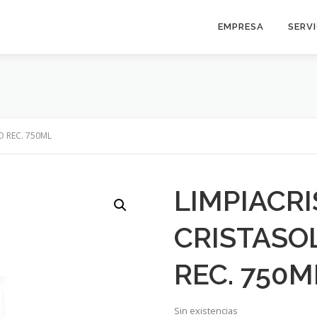
EMPRESA
SERV
O REC. 750ML
LIMPIACR
CRISTASO
REC. 750M
Sin existencias