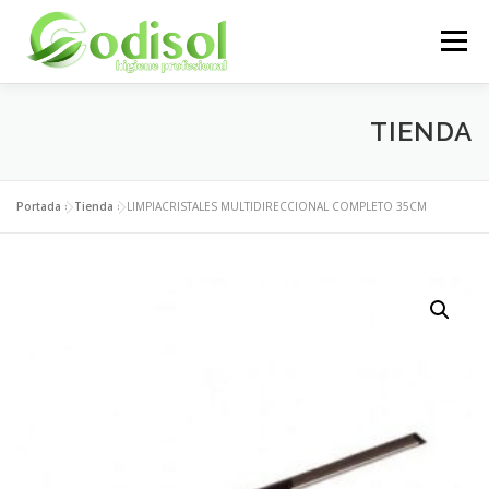
Saltar
al
Menú
contenido
EMPRESA
SERVICIOS
PRODUCTOS
TIENDA
ÁREA CLIENTES
CONTACTO
Portada
»
Tienda
»
LIMPIACRISTALES MULTIDIRECCIONAL COMPLETO 35CM