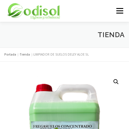
Saltar
al
Menú
contenido
EMPRESA
SERVICIOS
PRODUCTOS
TIENDA
ÁREA CLIENTES
CONTACTO
Portada
»
Tienda
»
LIMPIADOR DE SUELOS DELEY ALOE 5L