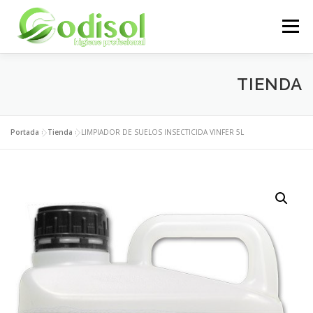
Saltar
al
Menú
contenido
EMPRESA
SERVICIOS
PRODUCTOS
TIENDA
ÁREA CLIENTES
CONTACTO
Portada
»
Tienda
»
LIMPIADOR DE SUELOS INSECTICIDA VINFER 5L