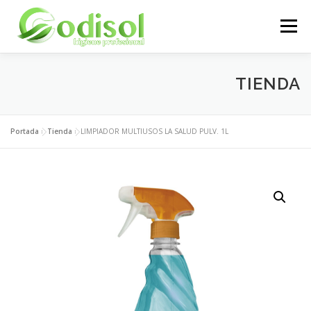
Saltar
al
Menú
contenido
EMPRESA
SERVICIOS
PRODUCTOS
TIENDA
ÁREA CLIENTES
CONTACTO
Portada
»
Tienda
»
LIMPIADOR MULTIUSOS LA SALUD PULV. 1L