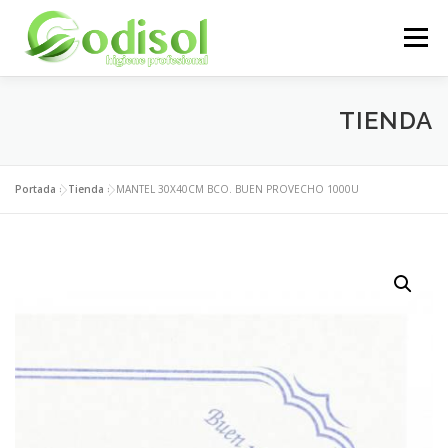
Saltar
al
Menú
contenido
EMPRESA
SERVICIOS
PRODUCTOS
TIENDA
ÁREA CLIENTES
CONTACTO
Portada
»
Tienda
»
MANTEL 30X40CM BCO. BUEN PROVECHO 1000U