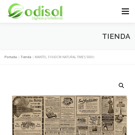
Saltar
al
Menú
contenido
EMPRESA
SERVICIOS
PRODUCTOS
TIENDA
ÁREA CLIENTES
CONTACTO
Portada
»
Tienda
»
MANTEL 31X43CM NATURAL TIMES 500U