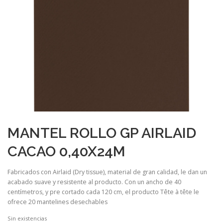
MANTEL ROLLO GP AIRLAID
CACAO 0,40X24M
Fabricados con Airlaid (Dry tissue), material de gran calidad, le dan un
acabado suave y resistente al producto. Con un ancho de 40
centímetros, y pre cortado cada 120 cm, el producto Tête à tête le
ofrece 20 mantelines desechables
Sin existencias