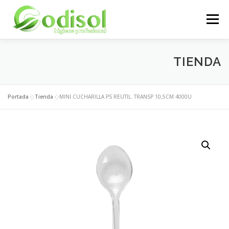
Saltar
al
Menú
contenido
EMPRESA
SERVICIOS
PRODUCTOS
TIENDA
ÁREA CLIENTES
CONTACTO
Portada
»
Tienda
»
MINI CUCHARILLA PS REUTIL. TRANSP 10,5CM 4000U