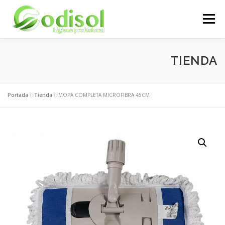
Saltar
al
Menú
contenido
EMPRESA
SERVICIOS
PRODUCTOS
TIENDA
ÁREA CLIENTES
CONTACTO
Portada
»
Tienda
»
MOPA COMPLETA MICROFIBRA 45CM