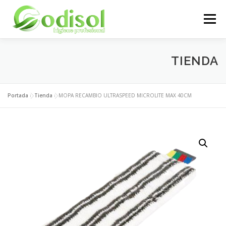
Saltar
al
Menú
contenido
EMPRESA
SERVICIOS
PRODUCTOS
TIENDA
ÁREA CLIENTES
CONTACTO
Portada
»
Tienda
»
MOPA RECAMBIO ULTRASPEED MICROLITE MAX 40CM