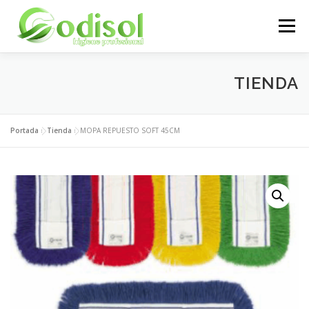
Saltar
al
Menú
contenido
EMPRESA
SERVICIOS
PRODUCTOS
TIENDA
ÁREA CLIENTES
CONTACTO
Portada
»
Tienda
»
MOPA REPUESTO SOFT 45CM