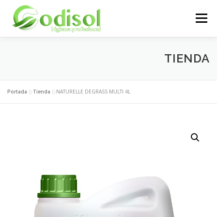
Saltar
al
Menú
contenido
EMPRESA
SERVICIOS
PRODUCTOS
TIENDA
ÁREA CLIENTES
CONTACTO
Portada
»
Tienda
»
NATURELLE DEGRASS MULTI 4L