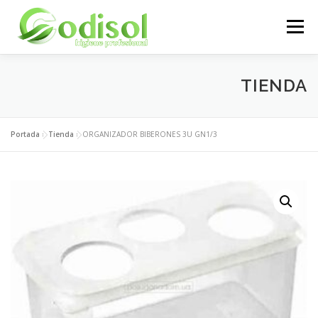
Saltar
al
Menú
contenido
EMPRESA
SERVICIOS
PRODUCTOS
TIENDA
ÁREA CLIENTES
CONTACTO
Portada
»
Tienda
»
ORGANIZADOR BIBERONES 3U GN1/3