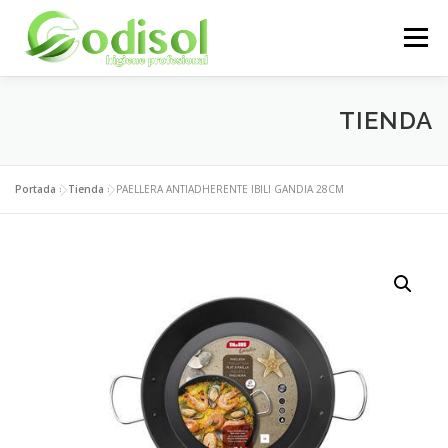
Saltar
al
Menú
contenido
EMPRESA
SERVICIOS
PRODUCTOS
TIENDA
ÁREA CLIENTES
CONTACTO
Portada
»
Tienda
»
PAELLERA ANTIADHERENTE IBILI GANDIA 28CM