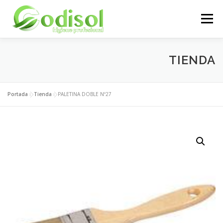
Saltar
al
Menú
contenido
EMPRESA
SERVICIOS
PRODUCTOS
TIENDA
ÁREA CLIENTES
CONTACTO
Portada
»
Tienda
»
PALETINA DOBLE Nº27