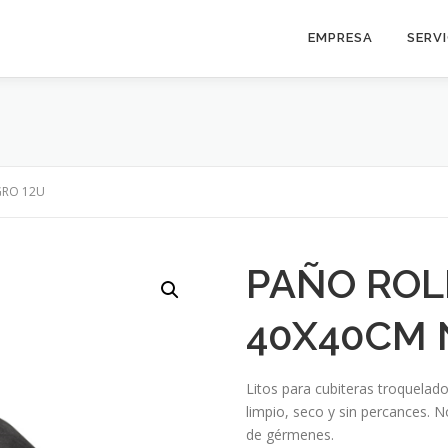
EMPRESA
SERV
GRO 12U
PAÑO ROL
40X40CM 
Litos para cubiteras troquelado
limpio, seco y sin percances. N
de gérmenes.