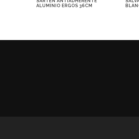
SARTÉN ANTIADHERENTE
SALV
ALUMINIO ERGOS 36CM
BLAN