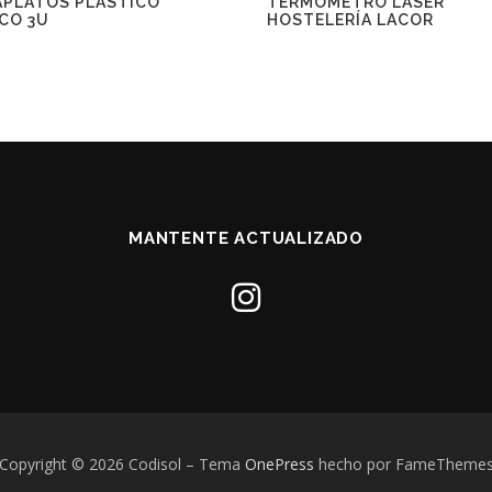
APLATOS PLÁSTICO
TERMÓMETRO LÁSER
CO 3U
HOSTELERÍA LACOR
MANTENTE ACTUALIZADO
Copyright © 2026 Codisol
–
Tema
OnePress
hecho por FameTheme