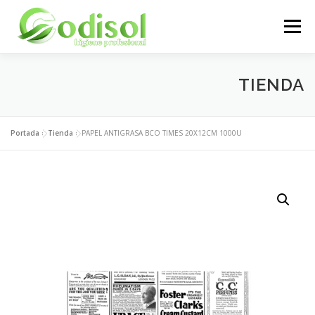
Saltar
al
Menú
contenido
EMPRESA
SERVICIOS
PRODUCTOS
TIENDA
ÁREA CLIENTES
CONTACTO
Portada
»
Tienda
»
PAPEL ANTIGRASA BCO TIMES 20X12CM 1000U