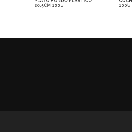
PLATO HONDO PLÁSTICO
CUCH
20,5CM 100U
100U