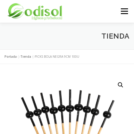
Saltar
al
Menú
contenido
EMPRESA
SERVICIOS
PRODUCTOS
TIENDA
ÁREA CLIENTES
CONTACTO
Portada
»
Tienda
»
PICKS BOLA NEGRA 9CM 100U