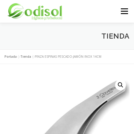
Saltar
al
Menú
contenido
EMPRESA
SERVICIOS
PRODUCTOS
TIENDA
ÁREA CLIENTES
CONTACTO
Portada
»
Tienda
»
PINZA ESPINAS PESCADO-JAMÓN INOX 14CM