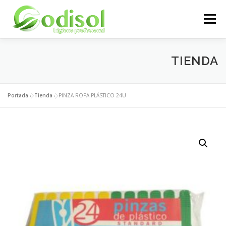
Saltar
al
Menú
contenido
EMPRESA
SERVICIOS
PRODUCTOS
TIENDA
ÁREA CLIENTES
CONTACTO
Portada
»
Tienda
»
PINZA ROPA PLÁSTICO 24U