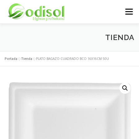
Saltar
al
Menú
contenido
EMPRESA
SERVICIOS
PRODUCTOS
TIENDA
ÁREA CLIENTES
CONTACTO
Portada
»
Tienda
»
PLATO BAGAZO CUADRADO BCO 16X16CM 50U